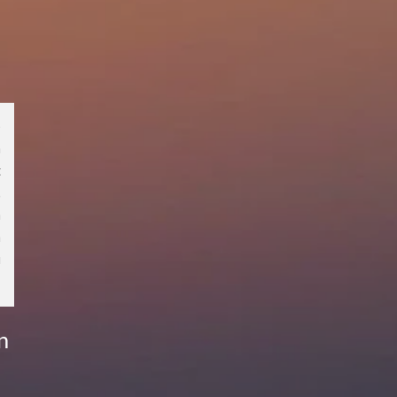
e
n
t
,
n
n
u
n