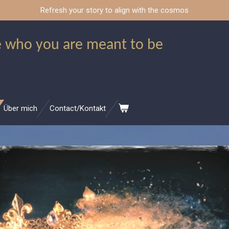
Refresh your story to align with the cosmos
 who you are meant to be
Über mich
Contact/Kontakt