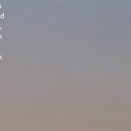
s
nd
,
m
k