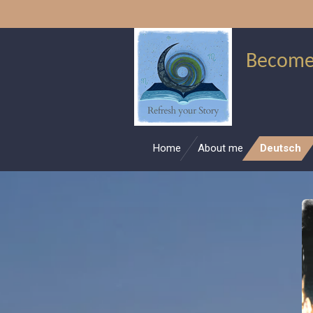
Skip
to
main
Become
content
Home
About me
Deutsch